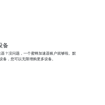
设备
速器？没问题，一个蜜蜂加速器账户就够啦。默
个设备，您可以无限增购更多设备。
网
据加密和传输协议让你轻松过加速。无限制访问