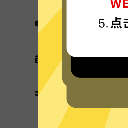
无国界内容
使用蜜蜂加速器助您快速访问各种网站,
作，娱乐看视频还是玩游戏。
无任何网络或连接记录
蜜蜂加速器现在没有未来也不会记录任
查询，以及任何可以用于识别跟踪您
蜜蜂加速器分流模式和全
蜜蜂加速器独有的分流模式会智能判
使用加速功能；不需要加速的本地流
本地网络来优化网速。全局模式则所