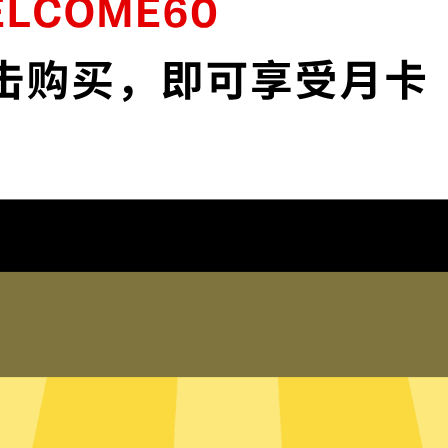
安全。
保护您的IP地
 app和服务。不论你是工
保护您的IP地址以及
踪。
在线客服
何登录历史，网络活动，DNS
蜜蜂加速器的真人在线
的信息。
助。您也可以到我们
局模式
只有内存的无
断需要加速的网络流量，并为其
蜜蜂加速器采用无硬
量，比如百度或者美团，则使用
硬盘内。无硬盘服务
有流量都走蜜蜂加速器。