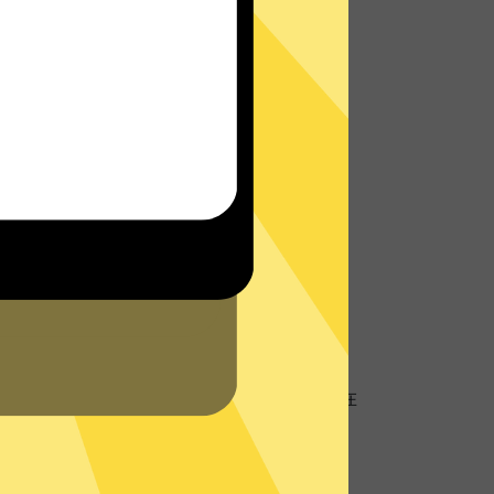
址
地理位置信息，防止个人数据以及网络活动跟
客服将会在网站或者App内为您提供实时帮
的
支持中心
查看常见问题。
硬盘服务器
盘服务器技术，所有数据仅在内存中，不存储在
器再次确保您的隐私数据不被存储。